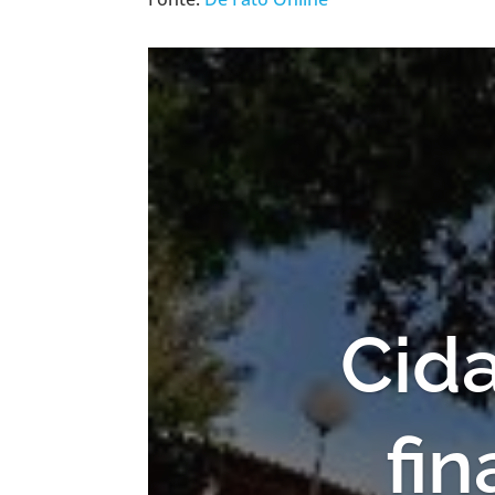
Cida
fin