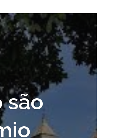
o são
êmio