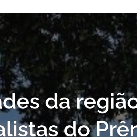
des da regiã
alistas do Pr