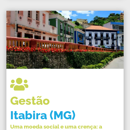

Gestão
Itabira (MG)
Uma moeda social e uma crença: a