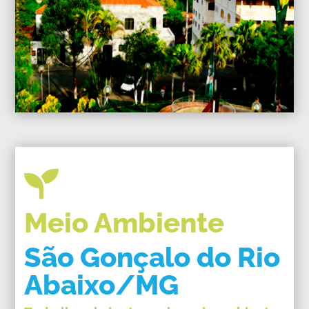

Meio Ambiente
São Gonçalo do Rio
Abaixo/MG